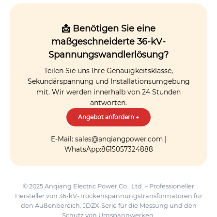
📩 Benötigen Sie eine
maßgeschneiderte 36-kV-
Spannungswandlerlösung?
Teilen Sie uns Ihre Genauigkeitsklasse,
Sekundärspannung und Installationsumgebung
mit. Wir werden innerhalb von 24 Stunden
antworten.
Angebot anfordern →
E-Mail: sales@anqiangpower.com |
WhatsApp:8615057324888
© 2025 Anqiang Electric Power Co., Ltd. – Professioneller
Hersteller von 36-kV-Trockenspannungstransformatoren für
den Außenbereich. JDZX-Serie für die Messung und den
Schutz von Umspannwerken.