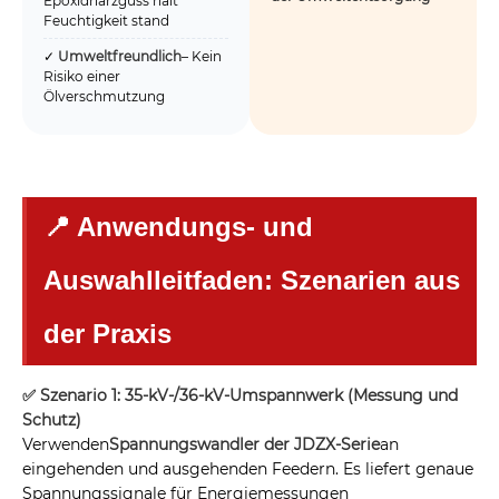
Epoxidharzguss hält
Feuchtigkeit stand
✓
Umweltfreundlich
– Kein
Risiko einer
Ölverschmutzung
📍 Anwendungs- und
Auswahlleitfaden: Szenarien aus
der Praxis
✅ Szenario 1: 35-kV-/36-kV-Umspannwerk (Messung und
Schutz)
Verwenden
Spannungswandler der JDZX-Serie
an
eingehenden und ausgehenden Feedern. Es liefert genaue
Spannungssignale für Energiemessungen