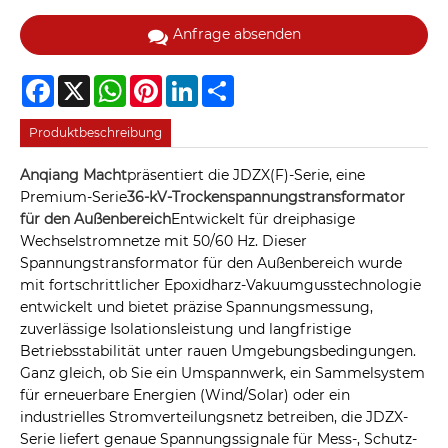
Anfrage absenden
Facebook
X
WhatsApp
Pinterest
LinkedIn
Share
Produktbeschreibung
Anqiang Macht
präsentiert die JDZX(F)-Serie, eine
Premium-Serie
36-kV-Trockenspannungstransformator
für den Außenbereich
Entwickelt für dreiphasige
Wechselstromnetze mit 50/60 Hz. Dieser
Spannungstransformator für den Außenbereich wurde
mit fortschrittlicher Epoxidharz-Vakuumgusstechnologie
entwickelt und bietet präzise Spannungsmessung,
zuverlässige Isolationsleistung und langfristige
Betriebsstabilität unter rauen Umgebungsbedingungen.
Ganz gleich, ob Sie ein Umspannwerk, ein Sammelsystem
für erneuerbare Energien (Wind/Solar) oder ein
industrielles Stromverteilungsnetz betreiben, die JDZX-
Serie liefert genaue Spannungssignale für Mess-, Schutz-