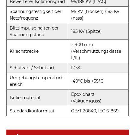
Bewerteter Isolationsgrad
95/185 KV (LI/AC)
Spannungsfestigkeit der
95 KV (trocken) / 85 KV
Netzfrequenz
(nass)
Blitzimpulse halten der
185 KV (Spitze)
Spannung stand
≥ 900 mm
Kriechstrecke
(Verschmutzungsklasse
II/III)
Schutzart / Schutzart
IP54
Umgebungstemperaturb
-40°C bis +55°C
ereich
Epoxidharz
Isoliermaterial
(Vakuumguss)
Standardkonformität
GB/T 20840, IEC 61869