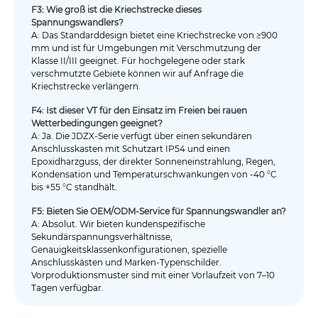
F3: Wie groß ist die Kriechstrecke dieses
Spannungswandlers?
A: Das Standarddesign bietet eine Kriechstrecke von ≥900
mm und ist für Umgebungen mit Verschmutzung der
Klasse II/III geeignet. Für hochgelegene oder stark
verschmutzte Gebiete können wir auf Anfrage die
Kriechstrecke verlängern.
F4: Ist dieser VT für den Einsatz im Freien bei rauen
Wetterbedingungen geeignet?
A: Ja. Die JDZX-Serie verfügt über einen sekundären
Anschlusskasten mit Schutzart IP54 und einen
Epoxidharzguss, der direkter Sonneneinstrahlung, Regen,
Kondensation und Temperaturschwankungen von -40 °C
bis +55 °C standhält.
F5: Bieten Sie OEM/ODM-Service für Spannungswandler an?
A: Absolut. Wir bieten kundenspezifische
Sekundärspannungsverhältnisse,
Genauigkeitsklassenkonfigurationen, spezielle
Anschlusskästen und Marken-Typenschilder.
Vorproduktionsmuster sind mit einer Vorlaufzeit von 7–10
Tagen verfügbar.