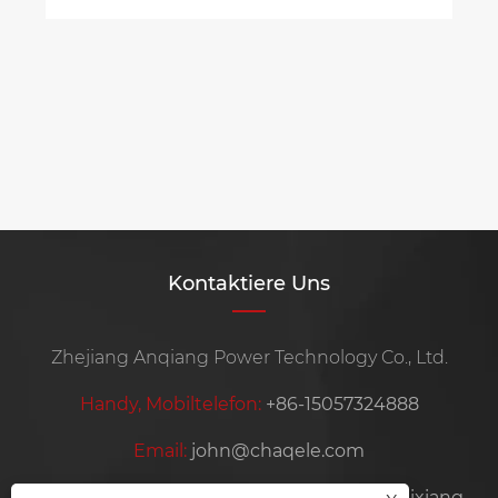
Kontaktiere Uns
Zhejiang Anqiang Power Technology Co., Ltd.
Handy, Mobiltelefon:
+86-15057324888
Email:
john@chaqele.com
Adresse:
Industriegebiet Jinlu, Stadt Beibaixiang,