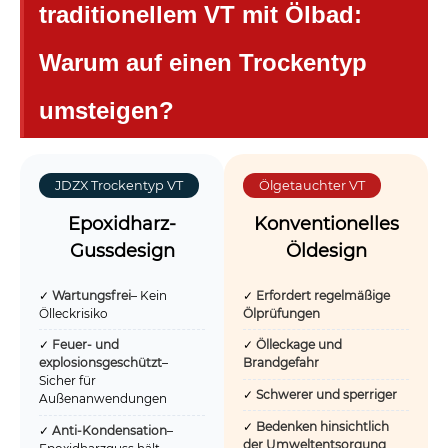
traditionellem VT mit Ölbad:
Warum auf einen Trockentyp
umsteigen?
JDZX Trockentyp VT
Ölgetauchter VT
Epoxidharz-
Konventionelles
Gussdesign
Öldesign
✓
Wartungsfrei
– Kein
✓
Erfordert regelmäßige
Ölleckrisiko
Ölprüfungen
✓
Feuer- und
✓
Ölleckage und
explosionsgeschützt
–
Brandgefahr
Sicher für
✓
Schwerer und sperriger
Außenanwendungen
✓
Bedenken hinsichtlich
✓
Anti-Kondensation
–
der Umweltentsorgung