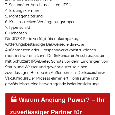
3. Sekundärer Anschlusskasten (IP54)
4. Erdungsklemme
5. Montagehalterung
6. Kriechstrecken-Verlängerungsrippen
7. Typenschild
8. Hebeösen
Die JDZX-Serie verfügt über a
kompakte,
witterungsbeständige Bauweise
die direkt an
Außenmasten oder Umspannwerkskonstruktionen
montiert werden kann. Der
Sekundärer Anschlusskasten
mit Schutzart IP54
Bietet Schutz vor dem Eindringen von
Staub und Wasser und gewährleistet so einen
zuverlässigen Betrieb im Außenbereich. Der
Epoxidharz-
Vakuumguss
Der Prozess eliminiert Hohlräume und
gewährleistet eine hervorragende Isolationsleistung.
🏭 Warum Anqiang Power? – Ihr
zuverlässiger Partner für