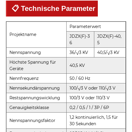
📋 Technische Parameter
Parameterwert
Projektname
JDZX(F)-3
JDZX(F)-40,
6
5
Nennspannung
36/√3 KV
40,5/√3 KV
Höchste Spannung für
40,5 KV
Geräte
Nennfrequenz
50 / 60 Hz
Nennsekundärspannung
100/√3 V oder 110/√3 V
Restspannungswicklung
100/3 V oder 110/3 V
Genauigkeitsklasse
0,2 / 0,5 / 1 / 3P / 6P
1,2 kontinuierlich, 1,5 für
Nennspannungsfaktor
30 Sekunden