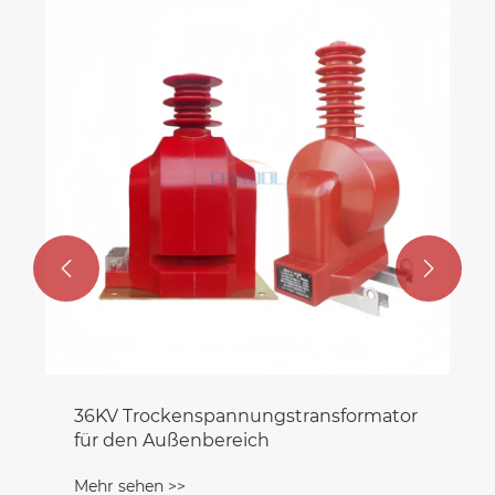
Nullstromwandler
Mehr sehen >>


ngstransformator
ch