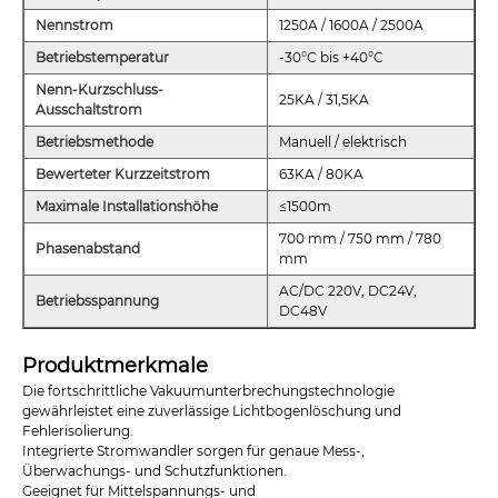
Nennstrom
1250A / 1600A / 2500A
Betriebstemperatur
-30°C bis +40°C
Nenn-Kurzschluss-
25KA / 31,5KA
Ausschaltstrom
Betriebsmethode
Manuell / elektrisch
Bewerteter Kurzzeitstrom
63KA / 80KA
Maximale Installationshöhe
≤1500m
700 mm / 750 mm / 780
Phasenabstand
mm
AC/DC 220V, DC24V,
Betriebsspannung
DC48V
Produktmerkmale
Die fortschrittliche Vakuumunterbrechungstechnologie
gewährleistet eine zuverlässige Lichtbogenlöschung und
Fehlerisolierung.
Integrierte Stromwandler sorgen für genaue Mess-,
Überwachungs- und Schutzfunktionen.
Geeignet für Mittelspannungs- und