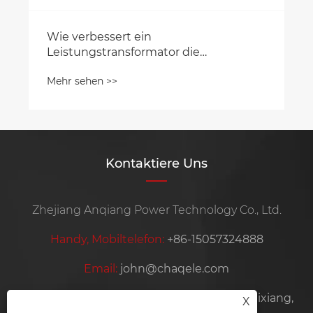
Wie verbessert ein
Leistungstransformator die
Energieeffizienz und Zuverlässigkeit?
Mehr sehen >>
Kontaktiere Uns
Zhejiang Anqiang Power Technology Co., Ltd.
Handy, Mobiltelefon:
+86-15057324888
Email:
john@chaqele.com
Adresse:
Industriegebiet Jinlu, Stadt Beibaixiang,
X