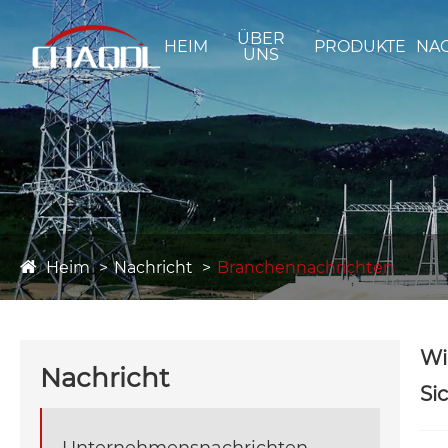
ÜBER
HEIM
PRODUKTE
NA
UNS
Heim
Nachricht
Branchennachrichten
Wi
Nachricht
Si
Unternehmensnachrichten