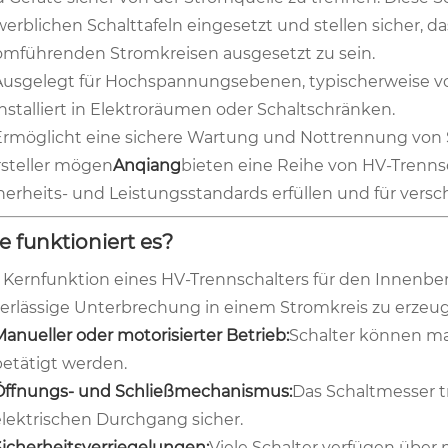
erblichen Schalttafeln eingesetzt und stellen sicher, d
omführenden Stromkreisen ausgesetzt zu sein.
Ausgelegt für Hochspannungsebenen, typischerweise von
Installiert in Elektroräumen oder Schaltschränken.
Ermöglicht eine sichere Wartung und Nottrennung von 
steller mögen
Anqiang
bieten eine Reihe von HV-Trennsc
herheits- und Leistungsstandards erfüllen und für vers
e funktioniert es?
 Kernfunktion eines HV-Trennschalters für den Innenbere
erlässige Unterbrechung in einem Stromkreis zu erzeuge
Manueller oder motorisierter Betrieb:
Schalter können ma
betätigt werden.
Öffnungs- und Schließmechanismus:
Das Schaltmesser t
elektrischen Durchgang sicher.
Sicherheitsverriegelungen:
Viele Schalter verfügen über