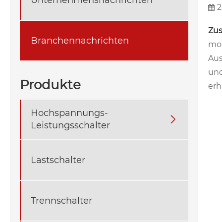
2
Zu
Branchennachrichten
mod
Aus
und
Produkte
erh
Hochspannungs-

Leistungsschalter
Lastschalter
Trennschalter