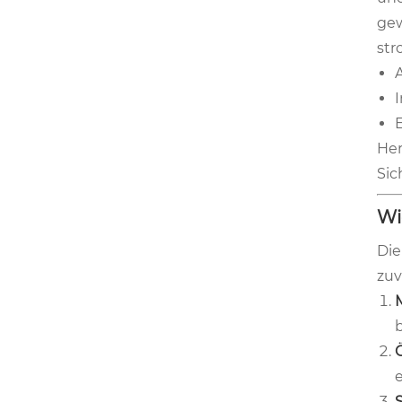
gew
str
Her
Sic
Wi
Die
zuv