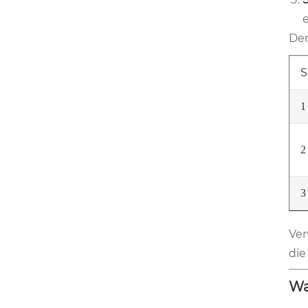
Der
S
1
2
3
Ver
die
Wa