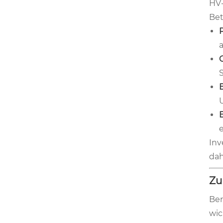
HV-
Bet
a
B
E
Inv
dah
Zu
Ber
wic