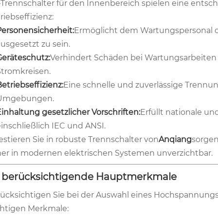
Trennschalter für den Innenbereich spielen eine entsche
riebseffizienz:
Personensicherheit:
Ermöglicht dem Wartungspersonal d
usgesetzt zu sein.
Geräteschutz:
Verhindert Schäden bei Wartungsarbeiten
Stromkreisen.
etriebseffizienz:
Eine schnelle und zuverlässige Trennung
Umgebungen.
inhaltung gesetzlicher Vorschriften:
Erfüllt nationale un
einschließlich IEC und ANSI.
estieren Sie in robuste Trennschalter von
Anqiang
sorgen
er in modernen elektrischen Systemen unverzichtbar.
 berücksichtigende Hauptmerkmale
ücksichtigen Sie bei der Auswahl eines Hochspannungs
htigen Merkmale: